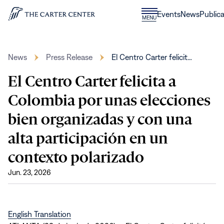
Skip to content
Donate
Events
News
Publica
CLOSE
MENU
Home
MENU
News
Press Release
El Centro Carter felicit…
El Centro Carter felicita a
Colombia por unas elecciones
bien organizadas y con una
alta participación en un
contexto polarizado
Jun. 23, 2026
(opens
English Translation