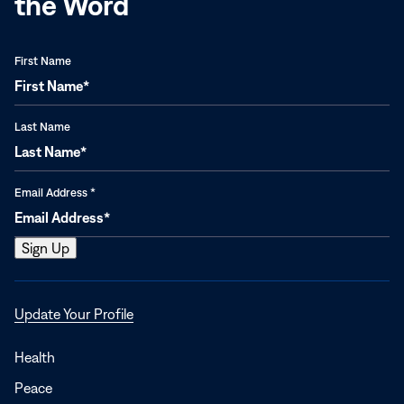
the Word
First Name
Last Name
Email Address
*
Opens
Update Your Profile
in
a
Health
new
Peace
window