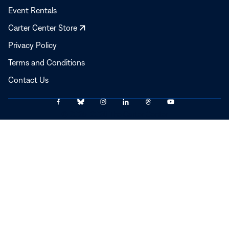
Event Rentals
Opens
Carter Center Store
in
Privacy Policy
a
Terms and Conditions
new
window
Contact Us
Link
Link
Link
Link
Link
Link
© 2025–2026 The Carter Center
to
to
to
to
to
to
Facebook
Bluesky
Instagram
LinkedIn
Threads
YouTube