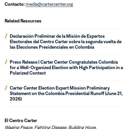
Contacto:
media@cartercenter.org
Related Resources
(opens
Declaración Preliminar de la Misión de Expertos
in
Electorales del Centro Carter sobre la segunda vuelta de
new
las Elecciones Presidenciales en Colombia
window)
(opens
Press Release | Carter Center Congratulates Colombia
in
for a Well-Organized Election with High Participation in a
new
Polarized Context
window)
(opens
Carter Center Election Expert Mission Preliminary
in
Statement on the Colombia Presidential Runoff (June 21,
new
2026)
window)
El Centro Carter
Waging Peace. Fighting Disease. Building Hope.