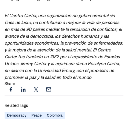
El Centro Carter, una organización no gubernamental sin
fines de lucro, ha contribuido a mejorar la vida de personas
en más de 90 países mediante la resolución de conflictos; el
avance de la democracia, los derechos humanos y las
oportunidades económicas; la prevención de enfermedades;
y la mejora de la atención de la salud mental. El Centro
Carter fue fundado en 1982 por el expresidente de Estados
Unidos Jimmy Carter y la exprimera dama Rosalynn Carter,
en alianza con la Universidad Emory, con el propósito de
promover la paz y la salud en todo el mundo.
Share
Share
Share
Share
Share
this
this
this
this
Related Tags
page
page
page
page
on
on
on
via
Democracy
Peace
Colombia
Facebook
LinkedIn
X
Email