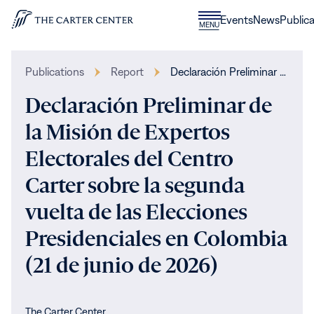
Skip to content
Donate
Events
News
Publica
CLOSE
MENU
Home
MENU
Publications
Report
Declaración Preliminar …
Declaración Preliminar de
la Misión de Expertos
Electorales del Centro
Carter sobre la segunda
vuelta de las Elecciones
Presidenciales en Colombia
(21 de junio de 2026)
The Carter Center