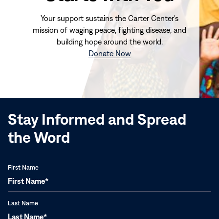
Your support sustains the Carter Center's
mission of waging peace, fighting disease, and
building hope around the world.
(opens
Donate Now
in
new
window)
Stay Informed and Spread
the Word
First Name
Last Name