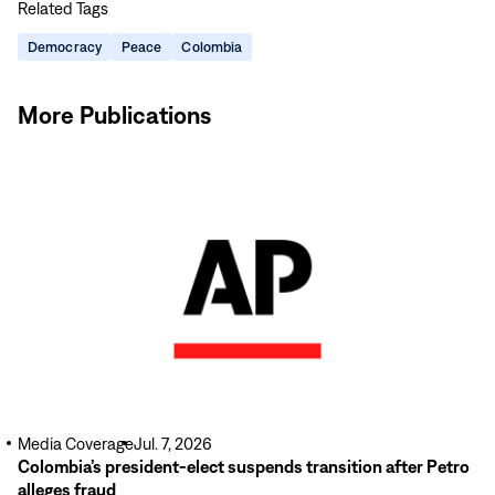
Related Tags
page
page
page
page
on
on
on
via
Democracy
Peace
Colombia
Facebook
LinkedIn
X
Email
More Publications
Read
More
Media Coverage
Jul. 7, 2026
Colombia’s president-elect suspends transition after Petro
alleges fraud