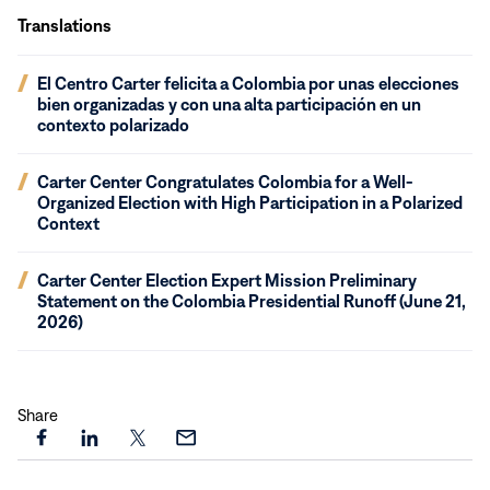
Translations
(opens
El Centro Carter felicita a Colombia por unas elecciones
in
bien organizadas y con una alta participación en un
new
contexto polarizado
window)
(opens
Carter Center Congratulates Colombia for a Well-
in
Organized Election with High Participation in a Polarized
new
Context
window)
(opens
Carter Center Election Expert Mission Preliminary
in
Statement on the Colombia Presidential Runoff (June 21,
new
2026)
window)
Share
Share
Share
Share
Share
this
this
this
this