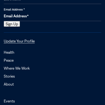
Email Address
*
Opens
Update Your Profile
in
a
Health
new
Peace
window
Where We Work
Stories
About
Events