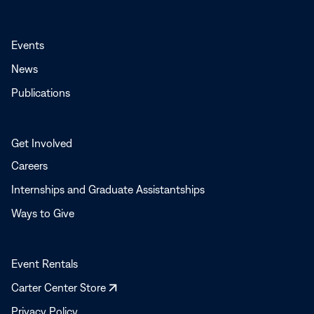
Events
News
Publications
Get Involved
Careers
Internships and Graduate Assistantships
Ways to Give
Event Rentals
Opens
Carter Center Store
in
Privacy Policy