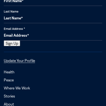
Last Name
Email Address
*
Opens
Update Your Profile
in
a
Health
new
Peace
window
Where We Work
Stories
About