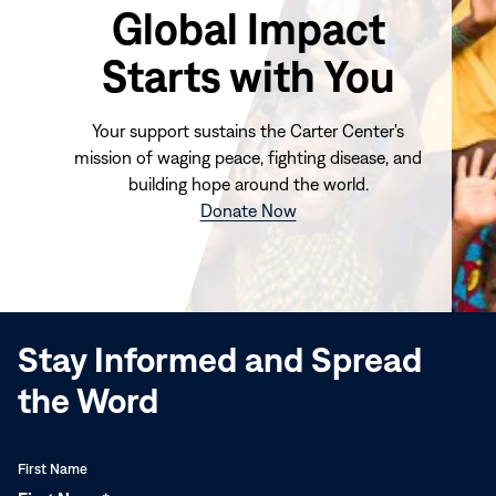
Global Impact
Starts with You
Your support sustains the Carter Center's
mission of waging peace, fighting disease, and
building hope around the world.
(opens
Donate Now
in
new
window)
Stay Informed and Spread
the Word
First Name