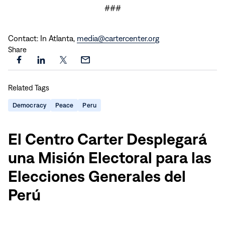
###
Contact: In Atlanta,
media@cartercenter.org
Share
Share
Share
Share
Share
this
this
this
this
Related Tags
page
page
page
page
on
on
on
via
Democracy
Peace
Peru
Facebook
LinkedIn
X
Email
(en
Español)
El Centro Carter Desplegará
una Misión Electoral para las
Elecciones Generales del
Perú