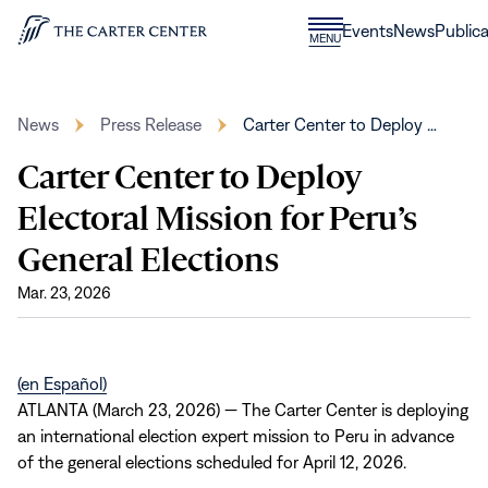
Skip to content
Donate
Events
News
Publica
CLOSE
MENU
Home
MENU
News
Press Release
Carter Center to Deploy …
Carter Center to Deploy
Electoral Mission for Peru’s
General Elections
Mar. 23, 2026
(opens
(en Español)
in
ATLANTA (March 23, 2026) — The Carter Center is deploying
new
an international election expert mission to Peru in advance
window)
of the general elections scheduled for April 12, 2026.